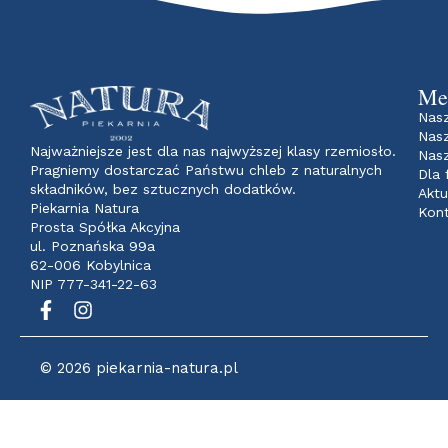
Me
Nasz
Nasz
Najważniejsze jest dla nas najwyższej klasy rzemiosło.
Nasz
Pragniemy dostarczać Państwu chleb z naturalnych
Dla 
składników, bez sztucznych dodatków.
Aktu
Piekarnia Natura
Kon
Prosta Spółka Akcyjna
ul. Poznańska 99a
62-006 Kobylnica
NIP 777-341-22-63
© 2026 piekarnia-natura.pl